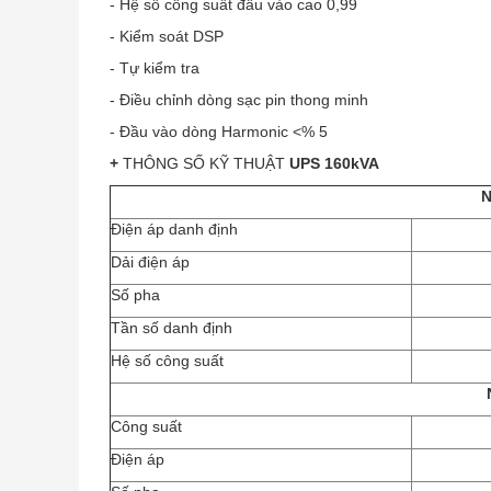
- Hệ số công suất đầu vào cao 0,99
- Kiểm soát DSP
- Tự kiểm tra
- Điều chỉnh dòng sạc pin thong minh
- Đầu vào dòng Harmonic <% 5
+
THÔNG SỐ KỸ THUẬT
UPS 160kVA
Điện áp danh định
Dải điện áp
Số pha
Tần số danh định
Hệ số công suất
Công suất
Điện áp