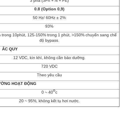
3 pha (3Ph + N + PE)
0.8 (Option 0,9)
50 Hz/ 60Hz ± 2%
93%
trong 10phút, 125-150% trong 1 phút, >150% chuyển sang chế
độ bypass.
ẮC QUY
12 VDC, kín khí, không cần bảo dưỡng.
720 VDC
Theo yêu cầu
ƯỜNG HOẠT ĐỘNG
o
0 ~ 40
c
20 ~ 95%, không kết tụ hơi nước.