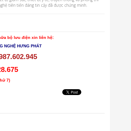
 nghệ tiên tiến đáng tin cậy đã được chứng minh.
a bộ lưu điện xin liên hệ:
NG NGHỆ HƯNG PHÁT
987.602.945
28.675
thứ 7)