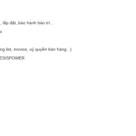
, lắp đặt, bảo hành bảo trì...
i
g list, inovice, uỷ quyền bán hàng...)
 ESISPOWER