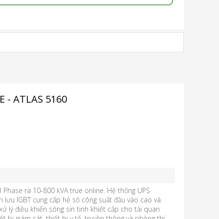
 - ATLAS 5160
 Phase ra 10-800 kVA true online. Hệ thống UPS
h lưu IGBT cung cấp hệ số công suất đầu vào cao và
ử lý điều khiển sóng sin tinh khiết cấp cho tải quan
t bị giám sát, thiết bị y tế, truyền thông và phòng thí