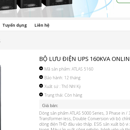
Tuyển dụng
Liên hệ
S
BỘ LƯU ĐIỆN UPS 160KVA ONLINE
Mã sản phẩm:
ATLAS 5160
Bảo hành: 12 tháng
Xuất sứ : Thổ Nhĩ Kỳ
Trạng thái: Còn hàng
Giá bán:
Dòng sản phẩm ATLAS 5000 Series, 3 Phase in / 3
Transformer-less, Double Conversion với bộ chỉn
dòng điện THD đầu vào thấp. ESIS sản xuất bộ vi x
trọng. Máy sản xuất công nghiệp, bệnh viện và thiế